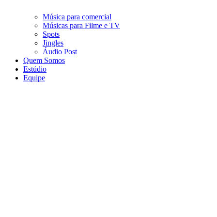
Música para comercial
Músicas para Filme e TV
Spots
Jingles
Áudio Post
Quem Somos
Estúdio
Equipe